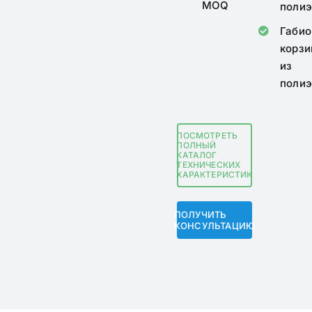
MOQ
полиэ
Габио
корзи
из
полиэ
ПОСМОТРЕТЬ
ПОЛНЫЙ
КАТАЛОГ
ТЕХНИЧЕСКИХ
ХАРАКТЕРИСТИК
ПОЛУЧИТЬ
КОНСУЛЬТАЦИЮ