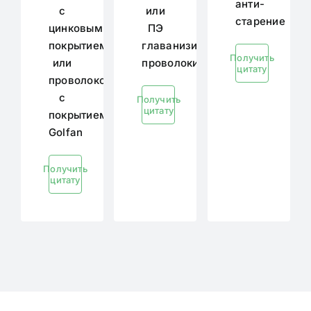
анти-
с
или
старение
цинковым
ПЭ
покрытием
главанизированной
Получить
или
проволоки
цитату
проволокой
с
Получить
цитату
покрытием
Golfan
Получить
цитату