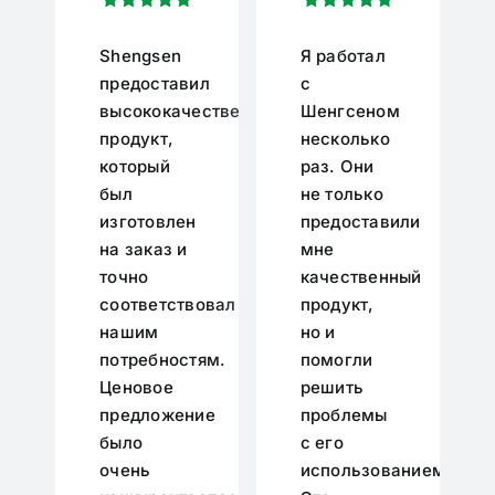
Shengsen
Я работал
предоставил
с
высококачественный
Шенгсеном
продукт,
несколько
который
раз. Они
был
не только
изготовлен
предоставили
на заказ и
мне
точно
качественный
соответствовал
продукт,
нашим
но и
потребностям.
помогли
Ценовое
решить
предложение
проблемы
было
с его
очень
использованием.