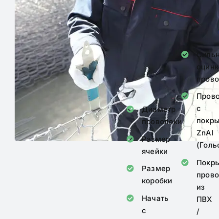
занять
лидирующие
позиции на рынке.
Силь
оцинк
прово
Пров
с
Диаметр
покр
проволоки
ZnAl
Размер
(Голь
ячейки
Покр
Размер
пров
коробки
из
Начать
ПВХ
с
/