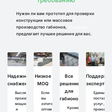
требованию
Нужен ли вам прототип для проверки
конструкции или массовое
производство габионов,
Shengsen
предлагает лучшее решение для вас.
Надежное
Низкое
Все
Поддержк
снабжение
MOQ
решения
экспертов
для
Высокая
Если
Единый
производственная
вы
габионов
поставщи
мощность
хотите
услуг,
Кроме
и
оптом
производс