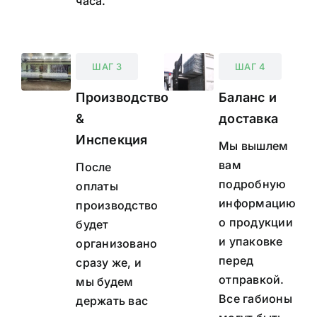
часа.
ШАГ 3
ШАГ 4
Производство
Баланс и
&
доставка
Инспекция
Мы вышлем
вам
После
подробную
оплаты
информацию
производство
о продукции
будет
и упаковке
организовано
перед
сразу же, и
отправкой.
мы будем
Все габионы
держать вас