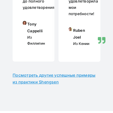
до полного
удовлетворила
удовлетворения.
мои
потребности!
Tony
Ruben
Cappelli
Joel
Из
Филлипин
Из Кении
Посмотреть другие успешные примеры
из практики Shengsen