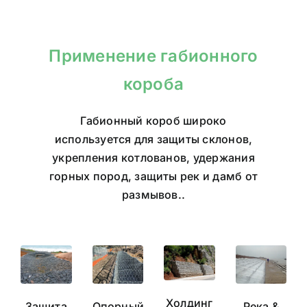
Габионная
Приложения
Технические
Размеры
Затраты
Производс
проволока
характеристики
габионов
Применение габионного
короба
Габионный короб
широко
используется для защиты склонов,
укрепления котлованов, удержания
горных пород, защиты рек и дамб от
размывов..
Холдинг
Защита
Опорный
Река &