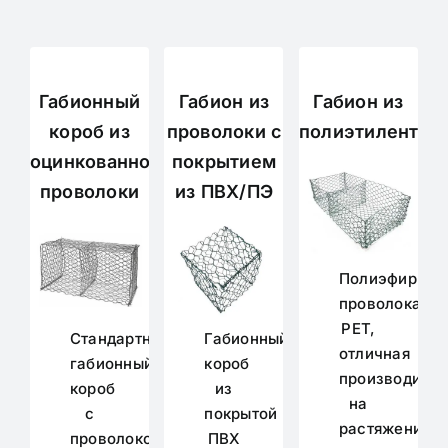
Габионный
Габион из
Габион из
короб из
проволоки с
полиэтилентер
оцинкованной
покрытием
проволоки
из ПВХ/ПЭ
Полиэфирная
проволока
PET,
Стандартный
Габионный
отличная
габионный
короб
производител
короб
из
на
с
покрытой
растяжение,
проволокой
ПВХ