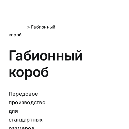
Skip
to
content
Главная
> Габионный
короб
Габионный
короб
Передовое
производство
для
стандартных
размеров