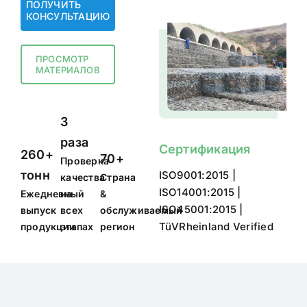
ПОЛУЧИТЬ
КОНСУЛЬТАЦИЮ
ПРОСМОТР
МАТЕРИАЛОВ
3
раза
Сертификация
260+
70+
Проверка
тонн
ISO9001:2015 |
качества
Страна
ISO14001:2015 |
Ежедневный
на
&
ISO45001:2015 |
выпуск
всех
обслуживаемый
TüVRheinland Verified
продукции
этапах
регион