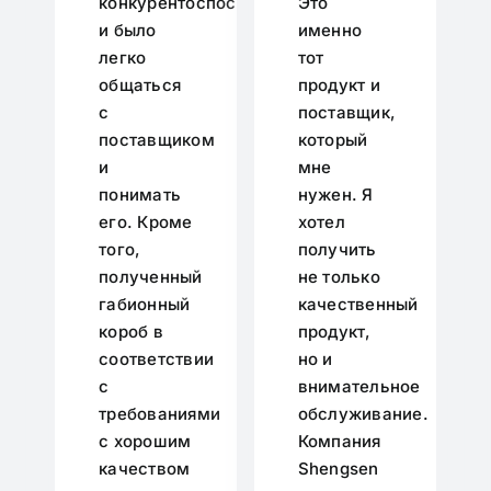
конкурентоспособным,
Это
и было
именно
легко
тот
общаться
продукт и
с
поставщик,
поставщиком
который
и
мне
понимать
нужен. Я
его. Кроме
хотел
того,
получить
полученный
не только
габионный
качественный
короб в
продукт,
соответствии
но и
с
внимательное
требованиями
обслуживание.
с хорошим
Компания
качеством
Shengsen