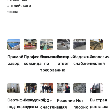
английского
языка.
Прямой
Профессиональная
Производство
Быстрый
Надежное
Экологич
завод
команда
по
ответ
снабжение
чистый
требованию
Сертификаты
Заводской
Быстрая
400+
Решение
Нет
подтверждены
аудит
доставка
счастливых
для
плохих