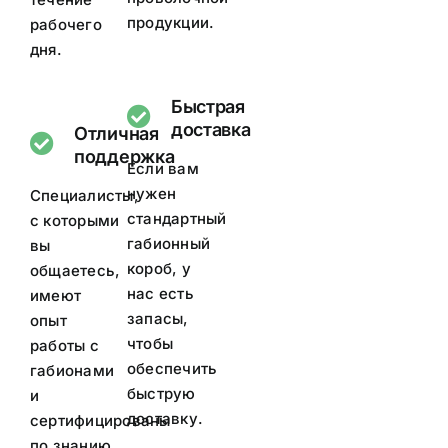
продукции.
рабочего
дня.
Быстрая
доставка
Отличная
поддержка
Если вам
нужен
Специалисты,
стандартный
с которыми
габионный
вы
короб, у
общаетесь,
нас есть
имеют
запасы,
опыт
чтобы
работы с
обеспечить
габионами
быструю
и
доставку.
сертифицированы
по знанию