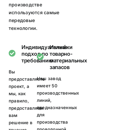
производстве
используются самые
передовые
технологии.
Индивидуальный
Излишки
подход по
товарно-
требованию
материальных
запасов
Вы
Наш завод
предоставляете
имеет 50
проект, а
производственных
мы, как
линий,
правило,
предназначенных
предоставляем
для
вам
производства
решение в
проволочной
течение