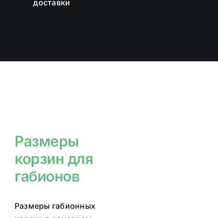
доставки
Приложения
Пользовательский
Затраты
Размеры
Производство
Часто
задаваемые
вопросы
Размеры
корзин для
габионов
Размеры габионных