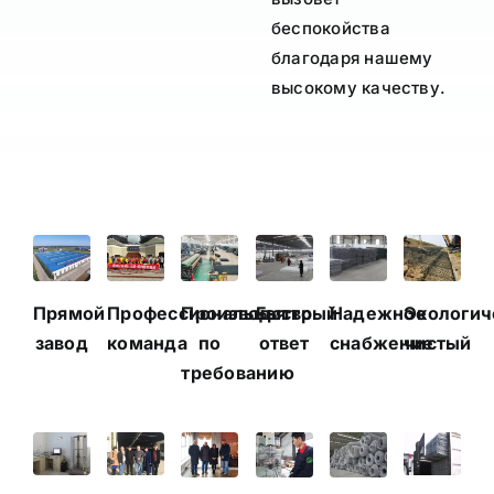
беспокойства
благодаря нашему
высокому качеству.
Прямой
Профессиональная
Производство
Быстрый
Надежное
Экологич
завод
команда
по
ответ
снабжение
чистый
требованию