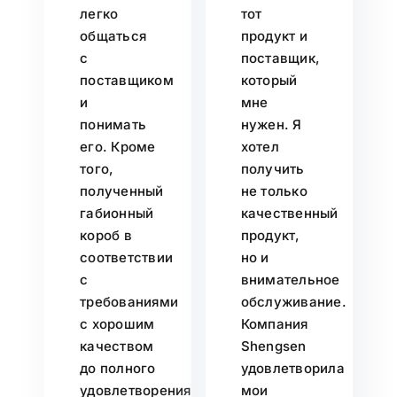
легко
тот
общаться
продукт и
с
поставщик,
поставщиком
который
и
мне
понимать
нужен. Я
его. Кроме
хотел
того,
получить
полученный
не только
габионный
качественный
короб в
продукт,
соответствии
но и
с
внимательное
требованиями
обслуживание.
с хорошим
Компания
качеством
Shengsen
до полного
удовлетворила
удовлетворения.
мои