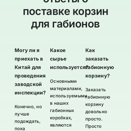
поставке корзин
для габионов
Могу ли я
Какое
Как
приехать в
сырье
заказать
Китай для
используется?
габионную
проведения
корзину?
Основными
заводской
материалами,
Заказать
инспекции?
используемыми
габионную
в наших
корзину
Конечно, но
габионных
довольно
лучше
коробках,
просто.
подождать,
являются
Просто
пока