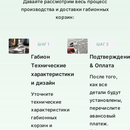
Давайте рассмотрим весь процесс
производства и доставки габионных
корзин:
ШАГ 1
ШАГ 2
Габион
Подтверждени
Технические
& Оплата
характеристики
После того,
и дизайн
как все
детали будут
Уточните
установлены,
технические
перечислите
характеристики
авансовый
габионных
платеж.
корзин и