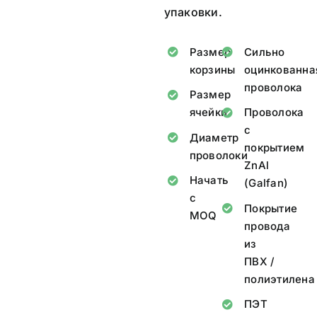
упаковки.
Размер
Сильно
корзины
оцинкованна
проволока
Размер
ячейки
Проволока
с
Диаметр
покрытием
проволоки
ZnAl
Начать
(Galfan)
с
Покрытие
MOQ
провода
из
ПВХ /
полиэтилена
ПЭТ