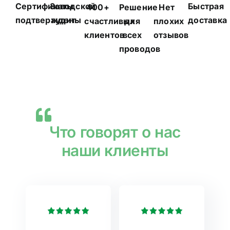
Сертификаты
Заводской
Быстрая
400+
Решение
Нет
подтверждены
аудит
доставка
счастливых
для
плохих
клиентов
всех
отзывов
проводов
Что говорят о нас
наши клиенты