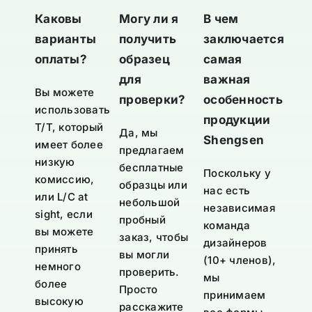
Каковы
Могу ли я
В чем
варианты
получить
заключается
оплаты?
образец
самая
для
важная
Вы можете
проверки?
особенность
использовать
продукции
T/T, который
Да, мы
Shengsen
имеет более
предлагаем
низкую
бесплатные
Поскольку у
комиссию,
образцы или
нас есть
или L/C at
небольшой
независимая
sight, если
пробный
команда
вы можете
заказ, чтобы
дизайнеров
принять
вы могли
(10+ членов),
немного
проверить.
мы
более
Просто
принимаем
высокую
расскажите