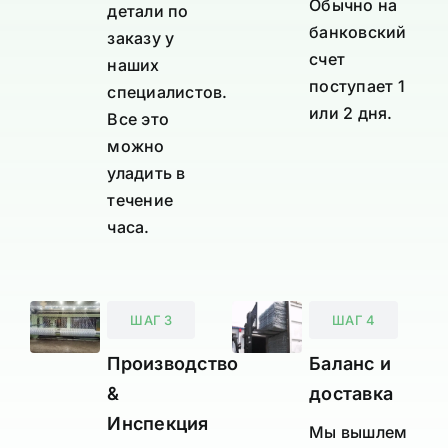
Обычно на
детали по
банковский
заказу у
счет
наших
поступает 1
специалистов.
или 2 дня.
Все это
можно
уладить в
течение
часа.
ШАГ 3
ШАГ 4
Производство
Баланс и
&
доставка
Инспекция
Мы вышлем