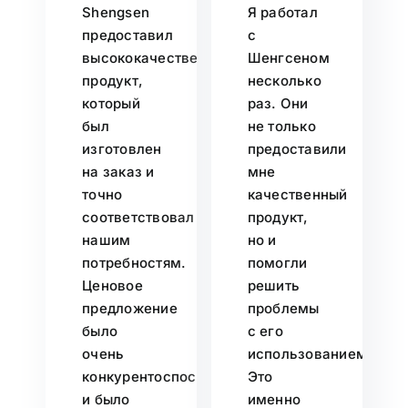
Shengsen
Я работал
предоставил
с
высококачественный
Шенгсеном
продукт,
несколько
который
раз. Они
был
не только
изготовлен
предоставили
на заказ и
мне
точно
качественный
соответствовал
продукт,
нашим
но и
потребностям.
помогли
Ценовое
решить
предложение
проблемы
было
с его
очень
использованием.
конкурентоспособным,
Это
и было
именно