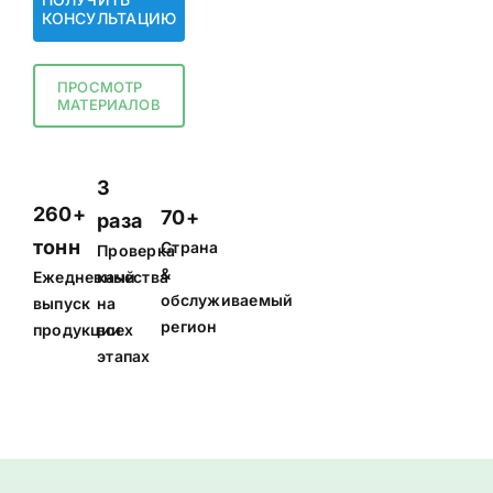
КОНСУЛЬТАЦИЮ
ПРОСМОТР
МАТЕРИАЛОВ
3
260+
70+
раза
тонн
Страна
Проверка
&
Ежедневный
качества
обслуживаемый
выпуск
на
регион
продукции
всех
этапах