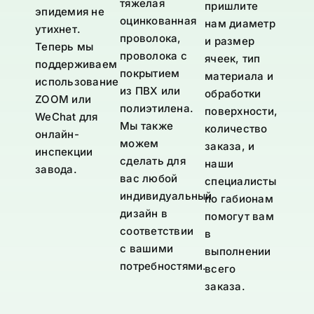
тяжелая
пришлите
эпидемия не
оцинкованная
нам диаметр
утихнет.
проволока,
и размер
Теперь мы
проволока с
ячеек, тип
поддерживаем
покрытием
материала и
использование
из ПВХ или
обработки
ZOOM или
полиэтилена.
поверхности,
WeChat для
Мы также
количество
онлайн-
можем
заказа, и
инспекции
сделать для
наши
завода.
вас любой
специалисты
индивидуальный
по габионам
дизайн в
помогут вам
соответствии
в
с вашими
выполнении
потребностями.
всего
заказа.