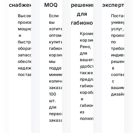
снабжение
MOQ
решения
экспертов
для
Высокая
Если
Поставщи
производственная
вы
габионов
универса
мощность
хотите
услуг,
Кроме
и
оптом
производс
корзины
быстрая
купить
по
Рено,
оборачиваемость
габионную
требовани
для
запасов
корзину,
индивиду
вашего
обеспечивают
мы
решение
удобства
надежные
поддерживаем
в
также
поставки.
минимальное
соответст
предлагаются
количество
с
габионные
заказа
вашим
короба
100
дизайном.
и
шт.
габионы
для
из
первого
полиэтилена.
заказа.