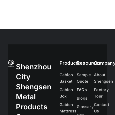
Products
Resources
Compan
Shenzhou
City
Gabion
Sample
About
Basket
Quote
Shengsen
Shengsen
Gabion
FAQs
Factory
Metal
Box
Tour
Blogs
Gabion
Contact
Products
Glossary
Mattress
Us