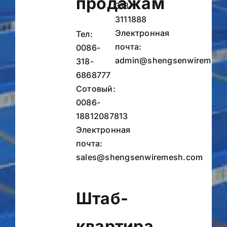
продажам
318-
3111888
Электронная
Тел:
почта:
0086-
admin@shengsenwiremesh
318-
6868777
Сотовый:
0086-
18812087813
Электронная
почта:
sales@shengsenwiremesh.com
Штаб-
квартира