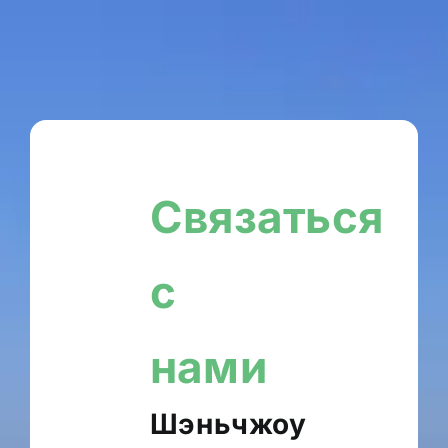
Skip
to
content
Связаться
с
нами
Шэньчжоу