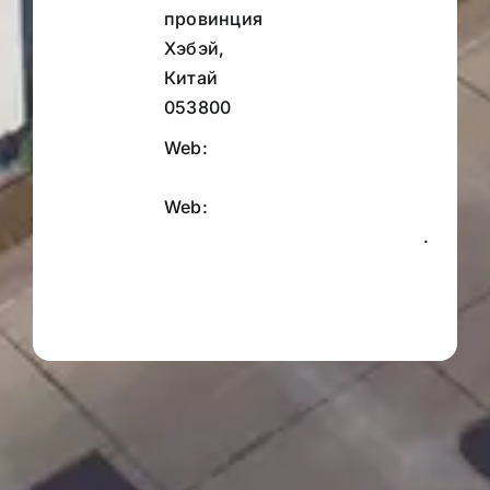
провинция
Хэбэй,
Китай
053800
Web:
www.shengsengabion.com.
Web:
www.shengsenwiremesh.com
.