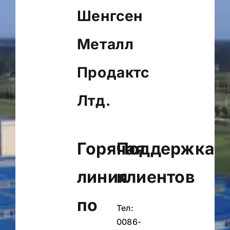
Шенгсен
Металл
Продактс
Лтд.
Горячая
Поддержка
линия
клиентов
по
Тел:
0086-