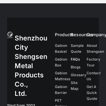
Products
Resources
Compan
Shenzhou
City
Gabion
Sample
About
Basket
Quote
Shengsen
Shengsen
Gabion
FAQs
Factory
Metal
Box
Tour
Blogs
Gabion
Contact
Products
Glossary
Mattress
Us
Co.,
Site
Gabion
Get A
Map
Ltd.
Barrier
Quick
Quote
PET
Start from 2003,