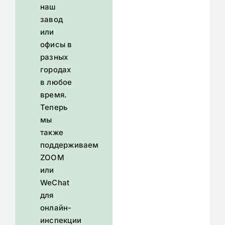
наш
завод
или
офисы в
разных
городах
в любое
время.
Теперь
мы
также
поддерживаем
ZOOM
или
WeChat
для
онлайн-
инспекции