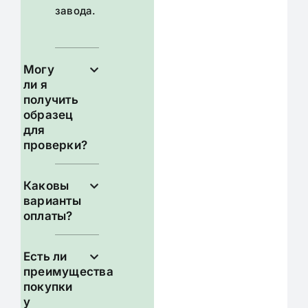
завода.
Могу
ли я
получить
образец
для
проверки?
Каковы
варианты
оплаты?
Есть ли
преимущества
покупки
у