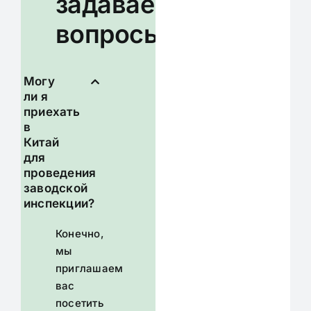
задаваемые
вопросы
Могу
ли я
приехать
в
Китай
для
проведения
заводской
инспекции?
Конечно,
мы
приглашаем
вас
посетить