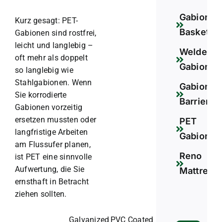
Gabion
Kurz gesagt: PET-
Basket
Gabionen sind rostfrei,
leicht und langlebig –
Welded
oft mehr als doppelt
Gabion
so langlebig wie
Stahlgabionen. Wenn
Gabion
Sie korrodierte
Barrier
Gabionen vorzeitig
ersetzen mussten oder
PET
langfristige Arbeiten
Gabion
am Flussufer planen,
Reno
ist PET eine sinnvolle
Aufwertung, die Sie
Mattress
ernsthaft in Betracht
ziehen sollten.
Galvanized
PVC Coated
PET