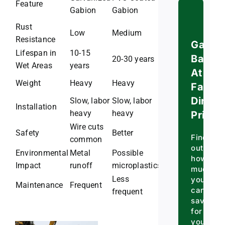
Feature
Gabion
Gabion
Gabion
Rust
High (no
Low
Medium
Resistance
rust)
Gabio
Lifespan in
10-15
Baske
20-30 years
50+ years
Wet Areas
years
At
Weight
Heavy
Heavy
Lightweight
Factor
Direct
Slow, labor
Slow, labor
Fast and
Installation
heavy
heavy
simple
Prices
Wire cuts
No sharp
Safety
Better
Find
common
edges
out
Environmental
Metal
Possible
Inert,
how
Impact
runoff
microplastics
recyclable
much
Less
you
Maintenance
Frequent
Minimal
can
frequent
save
for
your