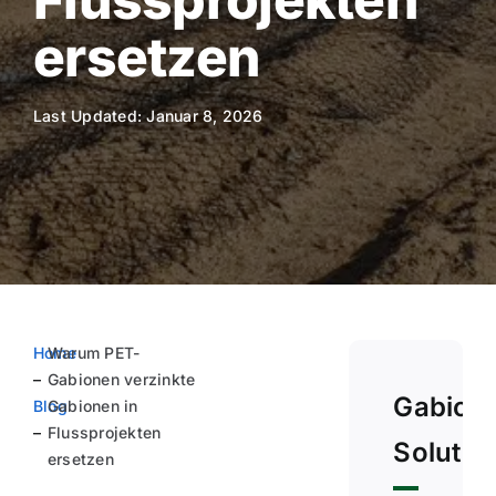
ersetzen
Last Updated: Januar 8, 2026
Home
Warum PET-
–
Gabionen verzinkte
Gabion
Blog
Gabionen in
–
Flussprojekten
Solutio
ersetzen