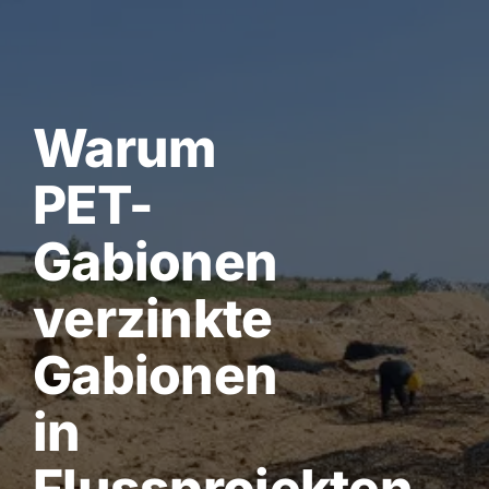
Skip
to
content
Warum
PET-
Gabionen
verzinkte
Gabionen
in
Flussprojekten