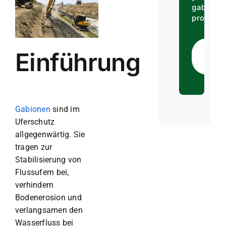
gabion
projects.
Ge
Einführung
Qu
Gabionen
sind im
Uferschutz
allgegenwärtig. Sie
tragen zur
Stabilisierung von
Flussufern bei,
verhindern
Bodenerosion und
verlangsamen den
Wasserfluss bei