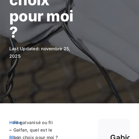
pour moi
?
Last Updated: novembre 25,
2025
Home
Fil galvanisé ou fil
–
Galfan, quel est le
Gabion
Blog
bon choix pour moi ?