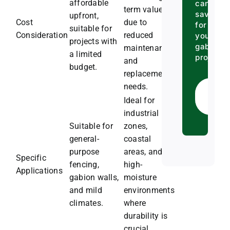
affordable
can
term value
save
upfront,
Cost
due to
for
suitable for
Consideration
reduced
your
projects with
gabion
maintenance
a limited
projects.
and
budget.
replacement
needs.
Ge
Ideal for
Qu
industrial
Suitable for
zones,
general-
coastal
purpose
areas, and
Specific
fencing,
high-
Applications
gabion walls,
moisture
and mild
environments
climates.
where
durability is
crucial.