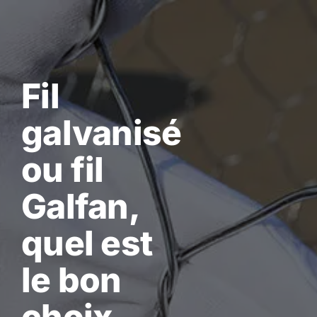
Skip
to
content
Fil
galvanisé
ou fil
Galfan,
quel est
le bon
choix