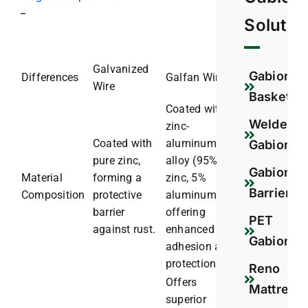
–
Solutio
Galvanized
Gabion
Differences
Galfan Wire
Wire
Basket
Coated with
Welded
zinc-
Coated with
aluminum
Gabion
pure zinc,
alloy (95%
Gabion
Material
forming a
zinc, 5%
Barrier
Composition
protective
aluminum),
barrier
offering
PET
against rust.
enhanced
Gabion
adhesion and
protection.
Reno
Offers
Mattress
superior