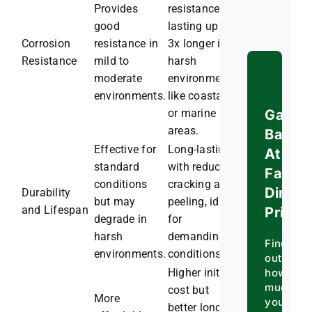
Provides
resistance,
good
lasting up to
Corrosion
resistance in
3x longer in
Resistance
mild to
harsh
moderate
environments
environments.
like coastal
Gabio
or marine
areas.
Baske
Effective for
Long-lasting,
At
standard
with reduced
Factor
conditions
cracking and
Direct
Durability
but may
peeling, ideal
and Lifespan
Prices
degrade in
for
harsh
demanding
Find
environments.
conditions.
out
how
Higher initial
much
cost but
More
you
better long-