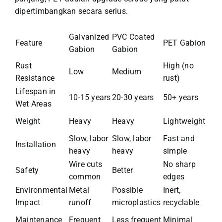
dipertimbangkan secara serius.
Galvanized
PVC Coated
Feature
PET Gabion
Gabion
Gabion
Rust
High (no
Low
Medium
Resistance
rust)
Lifespan in
10-15 years
20-30 years
50+ years
Wet Areas
Weight
Heavy
Heavy
Lightweight
Slow, labor
Slow, labor
Fast and
Installation
heavy
heavy
simple
Wire cuts
No sharp
Safety
Better
common
edges
Environmental
Metal
Possible
Inert,
Impact
runoff
microplastics
recyclable
Maintenance
Frequent
Less frequent
Minimal