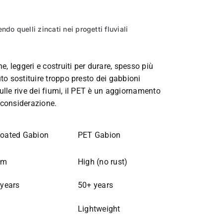
do quelli zincati nei progetti fluviali
ne, leggeri e costruiti per durare, spesso più
uto sostituire troppo presto dei gabbioni
ulle rive dei fiumi, il PET è un aggiornamento
 considerazione.
oated Gabion
PET Gabion
um
High (no rust)
 years
50+ years
y
Lightweight