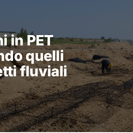
i in PET
ndo quelli
ti fluviali