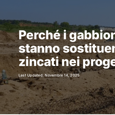
Skip
to
content
Perché i gabbion
stanno sostitue
zincati nei proget
Last Updated: Novembre 14, 2025