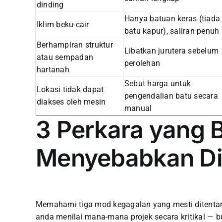
dinding
Hanya batuan keras (tiada
Iklim beku-cair
batu kapur), saliran penuh
Berhampiran struktur
Libatkan jurutera sebelum
atau sempadan
perolehan
hartanah
Sebut harga untuk
Lokasi tidak dapat
pengendalian batu secara
diakses oleh mesin
manual
3 Perkara yang 
Menyebabkan Di
Memahami tiga mod kegagalan yang mesti ditenta
anda menilai mana-mana projek secara kritikal — b