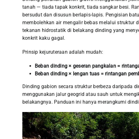
tanah — tiada tapak konkrit, tiada sangkar besi. Ra
bersudut dan disusun berlapis-lapis. Pengisian bat
membolehkan air mengalir bebas melalui struktur
tekanan hidrostatik di belakang dinding yang me
konkrit kaku gagal.
Prinsip kejuruteraan adalah mudah:
Beban dinding × geseran pangkalan = rintan
Beban dinding × lengan tuas = rintangan pem
Dinding gabion secara struktur berbeza daripada di
menggunakan jalur geogrid atau sauh untuk mengika
belakangnya. Panduan ini hanya merangkumi dindin