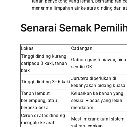
tanah penyokong yang lemah, berhampiran ceru
menerima limpahan air ke atas dinding dari at
Senarai Semak Pemili
Lokasi
Cadangan
Tinggi dinding kurang
Gabion graviti piawai, bina
daripada 3 kaki, tanah
sendiri OK
baik
Jurutera diperlukan di
Tinggi dinding 3–6 kaki
kebanyakan bidang kuasa
Tanah lembut,
Keluarkan ke bahan yang
berlempung, atau
sesuai + asas yang lebih
berbeza-beza
mendalam
Cerun di atas dinding
Mesti merangkumi sistem
mengalir ke arah
saliran lengkap