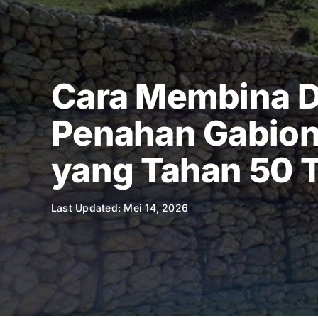
Skip
to
content
Cara Membina D
Penahan Gabion 
yang Tahan 50 
Last Updated: Mei 14, 2026