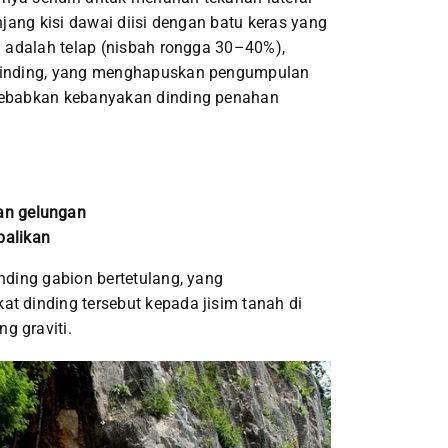
njang kisi dawai diisi dengan batu keras yang
u adalah telap (nisbah rongga 30–40%),
 dinding, yang menghapuskan pengumpulan
nyebabkan kebanyakan dinding penahan
gan gelungan
balikan
nding gabion bertetulang, yang
t dinding tersebut kepada jisim tanah di
g graviti.