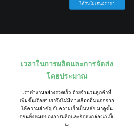
ได้รับใบเสนอราคา
เวลาในการผลิตและการจัดส่ง
โดยประมาณ
เราทำงานอย่างรวดเร็ว ด้วยจำนวนลูกค้าที่
เพิ่มขึ้นเรื่อยๆ เราจึงไม่มีทางเลือกอื่นนอกจาก
ให้ความสำคัญกับความเร็วเป็นหลัก มาดูขั้น
ตอนทั้งหมดของการผลิตและจัดส่งกล่องเกเบี้ย
น: