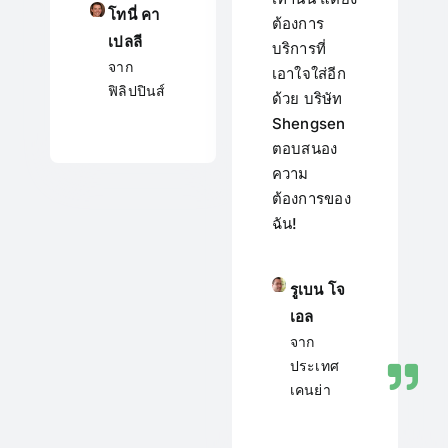
โทนี่ คา
ต้องการ
เปลลี
บริการที่
จาก
เอาใจใส่อีก
ฟิลิปปินส์
ด้วย บริษัท
Shengsen
ตอบสนอง
ความ
ต้องการของ
ฉัน!
รูเบน โจ
เอล
จาก
ประเทศ
เคนย่า