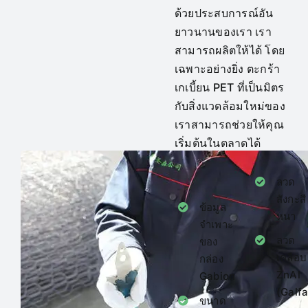
ด้วยประสบการณ์อัน
ยาวนานของเรา เรา
สามารถผลิตให้ได้
โดย
เฉพาะอย่างยิ่ง ตะกร้า
เกเบี้ยน PET ที่เป็นมิตร
กับสิ่งแวดล้อมใหม่ของ
เราสามารถช่วยให้คุณ
เริ่มต้นในตลาดได้
ลวด
สังกะสี
ข้อมูล
หนา
จำเพาะ
ลวด
ของ
เคลือบ
กล่อง
ZnAl
Gabion
(Galf
ขนาด