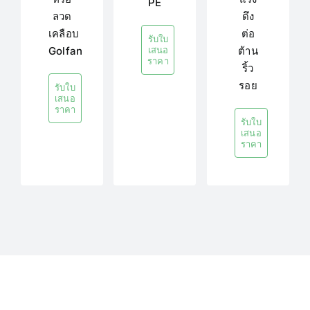
PE
ลวด
ดึง
เคลือบ
ต่อ
รับใบ
Golfan
เสนอ
ต้าน
ราคา
ริ้ว
รอย
รับใบ
เสนอ
ราคา
รับใบ
เสนอ
ราคา
ลวด
แอพ
ข้อมูล
ขนาด
ค่าใช้
การ
เกเบี้ย
พลิ
จำเพาะ
เกเบี้ย
จ่าย
ผลิต