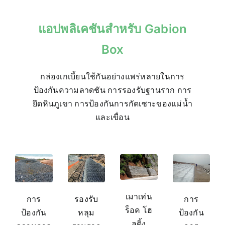
น
เคชั่น
น
แอปพลิเคชันสำหรับ Gabion
Box
กล่องเกเบี้ยนใช้กันอย่างแพร่หลายในการ
ป้องกันความลาดชัน การรองรับฐานราก การ
ยึดหินภูเขา การป้องกันการกัดเซาะของแม่น้ำ
และเขื่อน
เมาเท่น
การ
รองรับ
การ
ร็อค โฮ
ป้องกัน
หลุม
ป้องกัน
ลดิ้ง