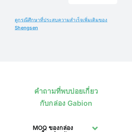
ดูกรณีศึกษาที่ประสบความสำเร็จเพิ่มเติมของ
Shengsen
คำถามที่พบบ่อยเกี่ยว
กับกล่อง Gabion
MOQ ของกล่อง