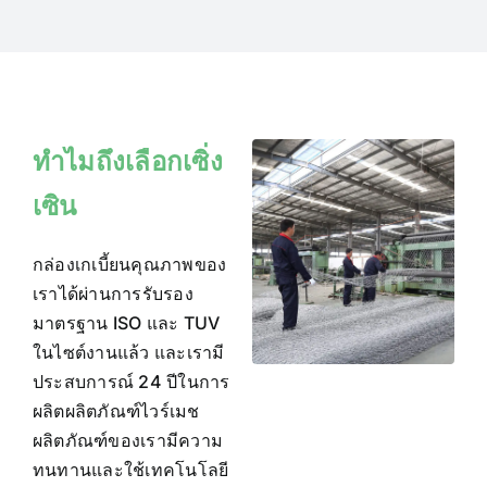
ทำไมถึงเลือกเซิ่ง
เซิน
กล่องเกเบี้ยนคุณภาพของ
เราได้ผ่านการรับรอง
มาตรฐาน ISO และ TUV
ในไซต์งานแล้ว และเรามี
ประสบการณ์ 24 ปีในการ
ผลิตผลิตภัณฑ์ไวร์เมช
ผลิตภัณฑ์ของเรามีความ
ทนทานและใช้เทคโนโลยี