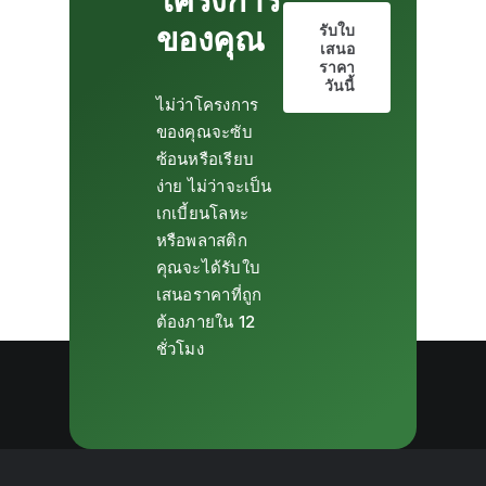
ของคุณ
รับใบ
เสนอ
ราคา
วันนี้
ไม่ว่าโครงการ
ของคุณจะซับ
ซ้อนหรือเรียบ
ง่าย ไม่ว่าจะเป็น
เกเบี้ยนโลหะ
หรือพลาสติก
คุณจะได้รับใบ
เสนอราคาที่ถูก
ต้องภายใน 12
ชั่วโมง