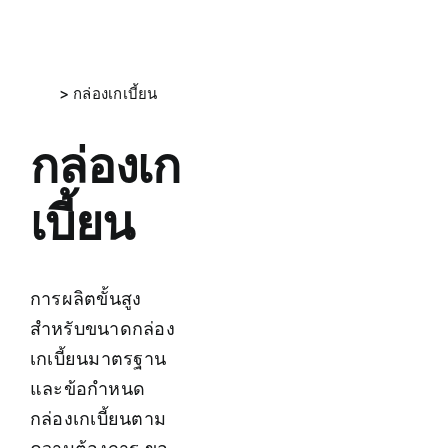
Skip
to
content
บ้าน
> กล่องเกเบี้ยน
กล่องเก
เบี้ยน
การผลิตขั้นสูง
สำหรับขนาดกล่อง
เกเบี้ยนมาตรฐาน
และข้อกำหนด
กล่องเกเบี้ยนตาม