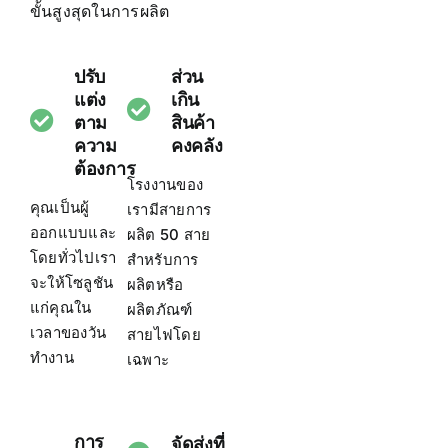
ขั้นสูงสุดในการผลิต
ปรับ
ส่วน
แต่ง
เกิน
ตาม
สินค้า
ความ
คงคลัง
ต้องการ
โรงงานของ
คุณเป็นผู้
เรามีสายการ
ออกแบบและ
ผลิต 50 สาย
โดยทั่วไปเรา
สำหรับการ
จะให้โซลูชัน
ผลิตหรือ
แก่คุณใน
ผลิตภัณฑ์
เวลาของวัน
สายไฟโดย
ทำงาน
เฉพาะ
การ
จัดส่งที่