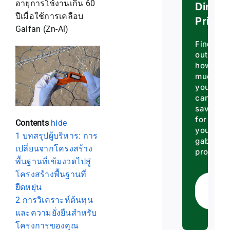
อายุการใช้งานเกิน 60
Direct
ปีเมื่อใช้การเคลือบ
Prices
Galfan (Zn-Al)
Find
out
how
much
you
can
save
for
Contents
hide
your
1
บทสรุปผู้บริหาร: การ
gabion
เปลี่ยนจากโครงสร้าง
projects.
พื้นฐานที่เข้มงวดไปสู่
โครงสร้างพื้นฐานที่
Ge
ยืดหยุ่น
Qu
2
การวิเคราะห์ต้นทุน
และความยั่งยืนสำหรับ
โครงการของคุณ