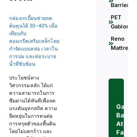
Barrier
PET
กล่องเกเบี้ยนช่วยลด
ต้นทุนได้ 30–40% เมื่อ
Gabion
เทียบกับ
Reno
คอนกรีตเสริมเหล็กโดย
Mattress
กำจัดแบบหล่อ เวลาใน
การบ่ม และท่อระบาย
น้ำที่ซับซ้อน
ประโยชน์ทาง
วิศวกรรมหลัก ได้แก่
ความสามารถในการ
ซึมผ่านได้ทันทีเพื่อลด
Gabio
แรงดันอุทกสถิต ความ
Baske
ยืดหยุ่นในการทนต่อ
At
การทรุดตัวของพื้นดิน
โดยไม่แตกร้าว และ
Factor